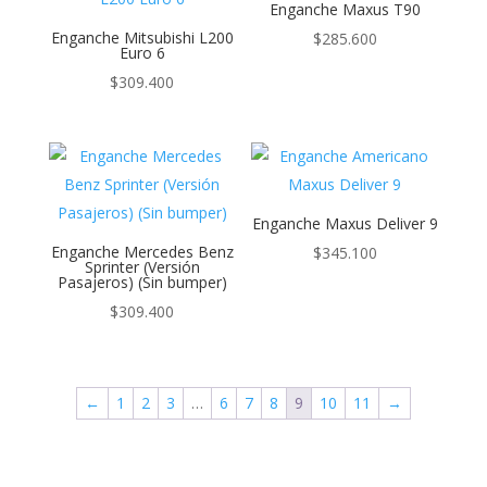
Enganche Maxus T90
Enganche Mitsubishi L200
$
285.600
Euro 6
$
309.400
Enganche Maxus Deliver 9
Enganche Mercedes Benz
$
345.100
Sprinter (Versión
Pasajeros) (Sin bumper)
$
309.400
←
1
2
3
…
6
7
8
9
10
11
→