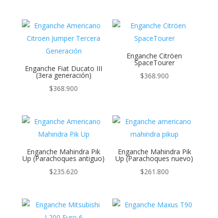
Enganche Citröen
SpaceTourer
Enganche Fiat Ducato III
(3era generación)
$
368.900
$
368.900
Enganche Mahindra Pik
Enganche Mahindra Pik
Up (Parachoques antiguo)
Up (Parachoques nuevo)
$
235.620
$
261.800