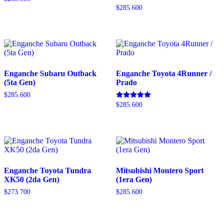
$
285.600
Enganche Subaru Outback
Enganche Toyota 4Runner /
(5ta Gen)
Prado
$
285.600
Valorado
$
285.600
con
5.00
de 5
Enganche Toyota Tundra
Mitsubishi Montero Sport
XK50 (2da Gen)
(1era Gen)
$
273.700
$
285.600