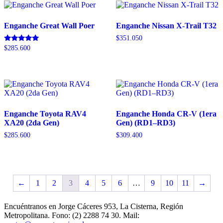
Enganche Great Wall Poer
Enganche Nissan X-Trail T32
$
351.050
Valorado
$
285.600
con
5.00
de 5
Enganche Toyota RAV4
Enganche Honda CR-V (1era
XA20 (2da Gen)
Gen) (RD1–RD3)
$
285.600
$
309.400
←
1
2
3
4
5
6
…
9
10
11
→
Encuéntranos en Jorge Cáceres 953, La Cisterna, Región
Metropolitana. Fono: (2) 2288 74 30. Mail: