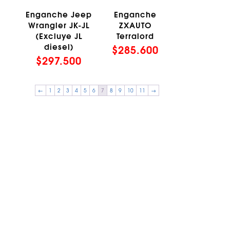
Enganche Jeep
Enganche
Wrangler JK-JL
ZXAUTO
(Excluye JL
Terralord
diesel)
$
285.600
$
297.500
←
1
2
3
4
5
6
7
8
9
10
11
→