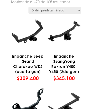
Mostrando 61–70 de 105 resultados
Enganche Jeep
Enganche
Grand
SsangYong
Cherokee WK2
Rexton Y400-
(cuarta gen)
Y450 (2da gen)
$
309.400
$
345.100