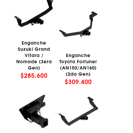
Enganche
Suzuki Grand
Vitara /
Enganche
Nomade (3era
Toyota Fortuner
Gen)
(AN150/AN160)
(2da Gen)
$
285.600
$
309.400