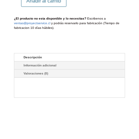
Añadir al carrito
Enganche
Maxus
Deliver
9
¿El producto no esta disponible y lo necesitas?
Escribenos a
cantidad
ventas@proyectservice.cl
y podrás reservarlo para fabricación (Tiempo de
fabricacion 10 días hábiles).
Descripción
Información adicional
Valoraciones (0)