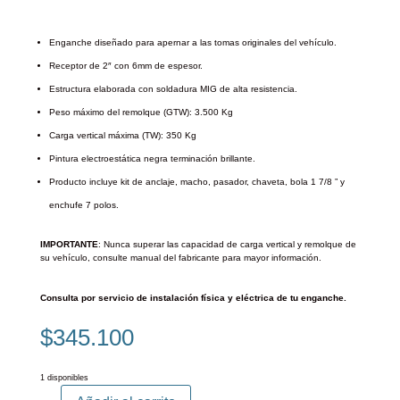
Enganche diseñado para apernar a las tomas originales del vehículo.
Receptor de 2″ con 6mm de espesor.
Estructura elaborada con soldadura MIG de alta resistencia.
Peso máximo del remolque (GTW): 3.500 Kg
Carga vertical máxima (TW): 350 Kg
Pintura electroestática negra terminación brillante.
Producto incluye kit de anclaje, macho, pasador, chaveta, bola 1 7/8 ” y
enchufe 7 polos.
IMPORTANTE
: Nunca superar las capacidad de carga vertical y remolque de
su vehículo, consulte manual del fabricante para mayor información.
Consulta por servicio de instalación física y eléctrica de tu enganche.
$
345.100
1 disponibles