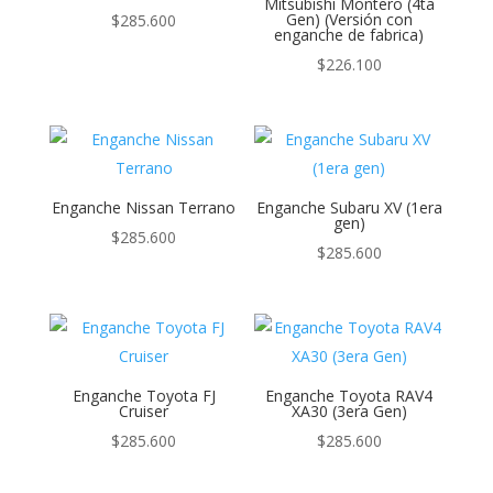
Mitsubishi Montero (4ta
Gen) (Versión con
$
285.600
enganche de fabrica)
$
226.100
Enganche Nissan Terrano
Enganche Subaru XV (1era
gen)
$
285.600
$
285.600
Enganche Toyota FJ
Enganche Toyota RAV4
Cruiser
XA30 (3era Gen)
$
285.600
$
285.600