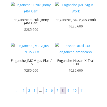
Enganche Suzuki Jimny
Enganche JMC Vigus Work
(4ta Gen)
$
285.600
$
285.600
Enganche JMC Vigus Plus /
Enganche Nissan X-Trail
EV
T30
$
285.600
$
285.600
←
1
2
3
…
5
6
7
8
9
10
11
→