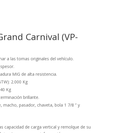
rand Carnival (VP-
r a las tomas originales del vehículo.
spesor.
adura MIG de alta resistencia.
TW): 2.000 Kg
140 Kg
terminación brillante.
e, macho, pasador, chaveta, bola 1 7/8 ” y
as capacidad de carga vertical y remolque de su