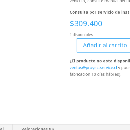
vehículo, consulte manual del f
Consulta por servicio de inst
$
309.400
1 disponibles
Añadir al carrito
Enganche
Kia
¿El producto no esta disponi
Grand
ventas@proyectservice.cl
y podr
Carnival
fabricacion 10 días hábiles).
(VP-
LX/YP)
cantidad
al
Valoraciones (0)